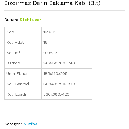
Sızdırmaz Derin Saklama Kabı (3lt)
Durum:
Stokta var
Kod
1146 11
Koli Adet
16
Koli m³
0.0832
Barkod
8694917005740
Ürün Ebadı
185x140x205
Koli Barkod
8694917903879
Koli Ebadı
530x380x420
Kategori:
Mutfak