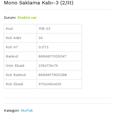
Mono Saklama Kabı-3 (2,1lt)
Durum:
Stokta var
Kod
1118 03
Koli Adet
24
Koli m³
0.072
Barkod
8694917005047
Ürün Ebadı
235x174x74
Koli Barkod
8694917900298
Koli Ebadı
470x340x430
Kategori:
Mutfak