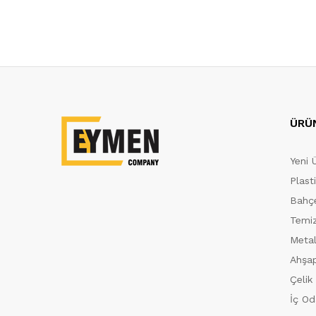
ÜRÜ
Yeni 
Plast
Bahçe
Temiz
Metal
Ahşap
Çelik
İç Od