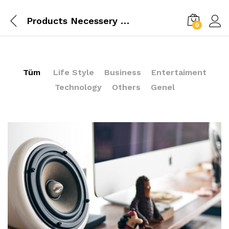
Products Necessery For Mom
0
Tüm
Life Style
Business
Entertaiment
Technology
Others
Genel