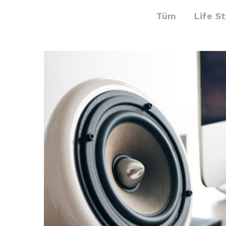
Tüm
Life St