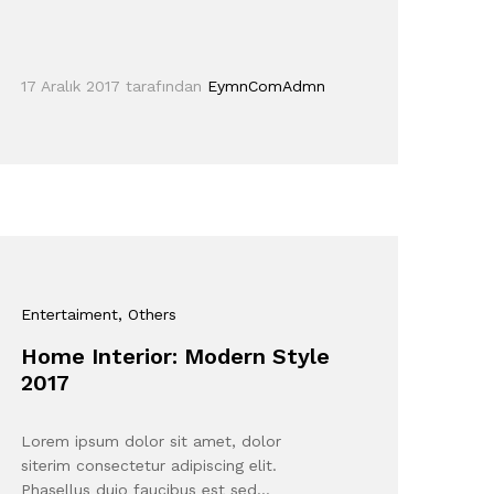
17 Aralık 2017
tarafından
EymnComAdmn
Entertaiment
, Others
Home Interior: Modern Style
2017
Lorem ipsum dolor sit amet, dolor
siterim consectetur adipiscing elit.
Phasellus duio faucibus est sed…