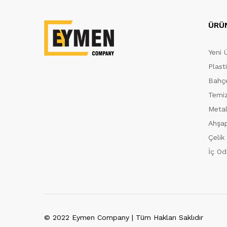
ÜRÜ
Yeni 
Plast
Bahçe
Temiz
Metal
Ahşap
Çelik
İç Od
© 2022 Eymen Company | Tüm Hakları Saklıdır