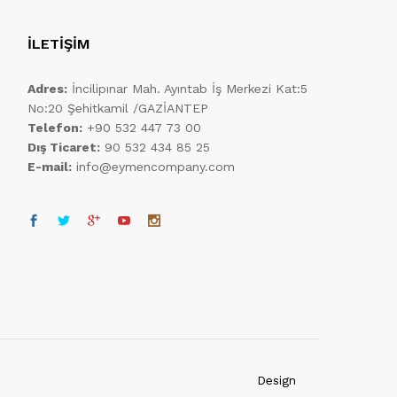
İLETİŞİM
Adres:
İncilipınar Mah. Ayıntab İş Merkezi Kat:5
No:20 Şehitkamil /GAZİANTEP
Telefon:
+90 532 447 73 00
Dış Ticaret:
90 532 434 85 25
E-mail:
info@eymencompany.com
Design