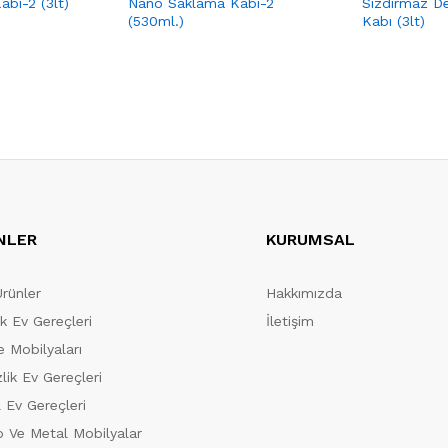
bı-2 (3lt)
Nano Saklama Kabı-2
Sızdırmaz D
(530ml.)
Kabı (3lt)
NLER
KURUMSAL
Ürünler
Hakkımızda
ik Ev Gereçleri
İletişim
 Mobilyaları
lik Ev Gereçleri
 Ev Gereçleri
 Ve Metal Mobilyalar