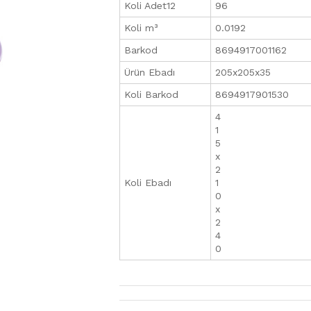
Koli Adet12
96
Koli m³
0.0192
Barkod
8694917001162
Ürün Ebadı
205x205x35
Koli Barkod
8694917901530
4
1
5
x
2
Koli Ebadı
1
0
x
2
4
0