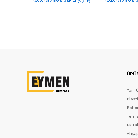
Solo Saklama Kabı-1 (2,6lt)
Solo Saklama Ka
ÜRÜ
Yeni 
Plast
Bahçe
Temiz
Metal
Ahşap