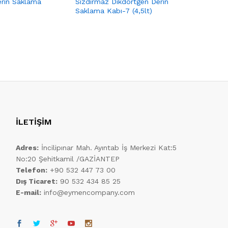
erin Saklama
Sızdırmaz Dikdörtgen Derin
Sızdırmaz
Saklama Kabı-7 (4,5lt)
Saklama K
(Kopya)
İLETİŞİM
Adres:
İncilipınar Mah. Ayıntab İş Merkezi Kat:5
No:20 Şehitkamil /GAZİANTEP
Telefon:
+90 532 447 73 00
Dış Ticaret:
90 532 434 85 25
E-mail:
info@eymencompany.com