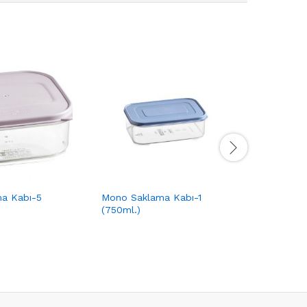
a Kabı-5
Mono Saklama Kabı-1
Saplı Der
(750ml.)
(3,25lt)