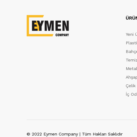
ÜRÜ
Yeni 
Plast
Bahçe
Temiz
Metal
Ahşap
Çelik
İç Od
© 2022 Eymen Company | Tüm Hakları Saklıdır