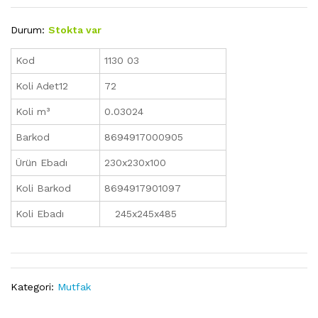
Durum:
Stokta var
Kod
1130 03
Koli Adet12
72
Koli m³
0.03024
Barkod
8694917000905
Ürün Ebadı
230x230x100
Koli Barkod
8694917901097
Koli Ebadı
245x245x485
Kategori:
Mutfak