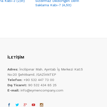
 Kabı-3 (2,1lt)
Sızdırmaz Dikdörtgen Derin
Sızdırmaz
Saklama Kabı-7 (4,5lt)
Saklama K
(Kopya)
İLETİŞİM
Adres:
İncilipınar Mah. Ayıntab İş Merkezi Kat:5
No:20 Şehitkamil /GAZİANTEP
Telefon:
+90 532 447 73 00
Dış Ticaret:
90 532 434 85 25
E-mail:
info@eymencompany.com