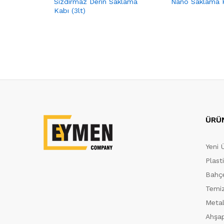
Sızdırmaz Derin Saklama
Nano Saklama K
Kabı (3lt)
ÜRÜ
Yeni 
Plast
Bahçe
Temiz
Metal
Ahşap