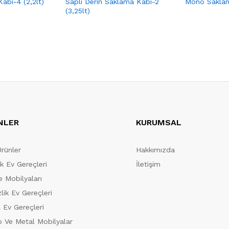
abı-4 (2,2lt)
Saplı Derin Saklama Kabı-2
Mono Saklama
(3,25lt)
NLER
KURUMSAL
Ürünler
Hakkımızda
ik Ev Gereçleri
İletişim
 Mobilyaları
lik Ev Gereçleri
 Ev Gereçleri
 Ve Metal Mobilyalar