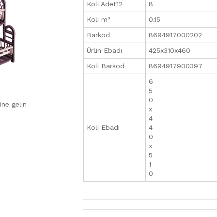
Koli Adet12
8
Koli m³
0.15
Barkod
8694917000202
Ürün Ebadı
425x310x460
Koli Barkod
8694917900397
6
5
0
ine gelin
x
4
Koli Ebadı
4
0
x
5
1
0