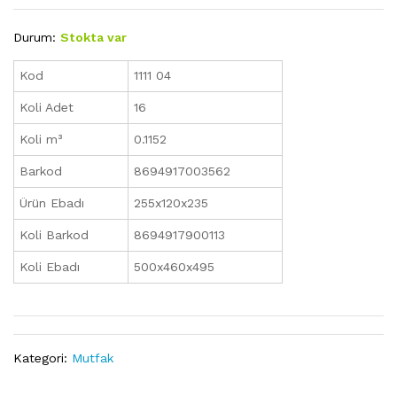
Durum:
Stokta var
Kod
1111 04
Koli Adet
16
Koli m³
0.1152
Barkod
8694917003562
Ürün Ebadı
255x120x235
Koli Barkod
8694917900113
Koli Ebadı
500x460x495
Kategori:
Mutfak