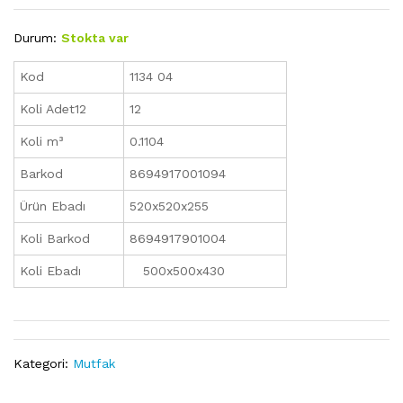
Durum:
Stokta var
Kod
1134 04
Koli Adet12
12
Koli m³
0.1104
Barkod
8694917001094
Ürün Ebadı
520x520x255
Koli Barkod
8694917901004
Koli Ebadı
500x500x430
Kategori:
Mutfak