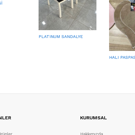
İ
PLATINUM SANDALYE
HALI PASPA
NLER
KURUMSAL
Ürünler
Hakkımızda