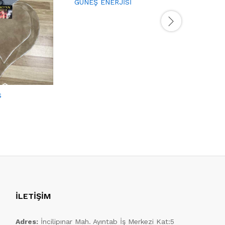
GÜNEŞ ENERJİSİ
PLUTO S
S
İLETİŞİM
Adres:
İncilipınar Mah. Ayıntab İş Merkezi Kat:5