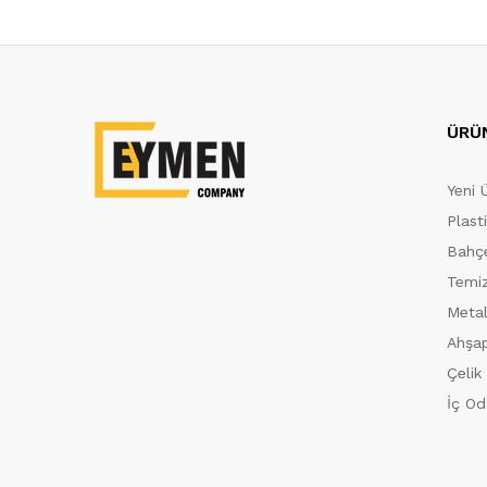
ÜRÜ
Yeni 
Plast
Bahçe
Temiz
Metal
Ahşap
Çelik
İç Od