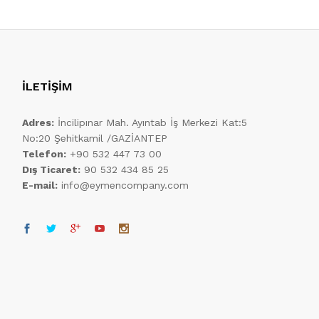
İLETİŞİM
Adres:
İncilipınar Mah. Ayıntab İş Merkezi Kat:5
No:20 Şehitkamil /GAZİANTEP
Telefon:
+90 532 447 73 00
Dış Ticaret:
90 532 434 85 25
E-mail:
info@eymencompany.com