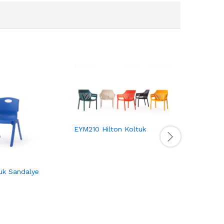
EYM210 Hilton Koltuk
EYM200 V
Koltuk
k Sandalye