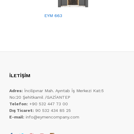
EYM 675
EYM 663
İLETİŞİM
Adres:
İncilipınar Mah. Ayıntab İş Merkezi Kat:5
No:20 Şehitkamil /GAZİANTEP
Telefon:
+90 532 447 73 00
Dış Ticaret:
90 532 434 85 25
E-mail:
info@eymencompany.com