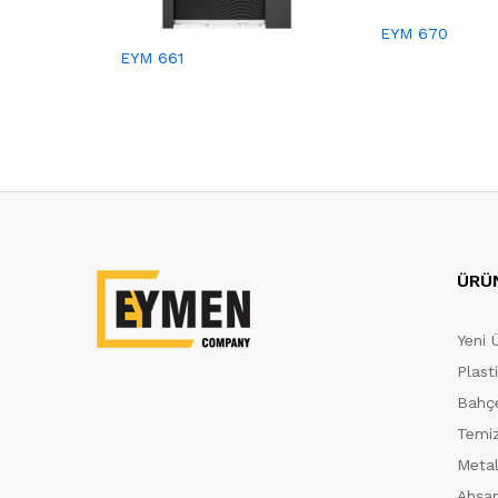
EYM 670
EYM 661
ÜRÜ
Yeni 
Plast
Bahçe
Temiz
Metal
Ahşap