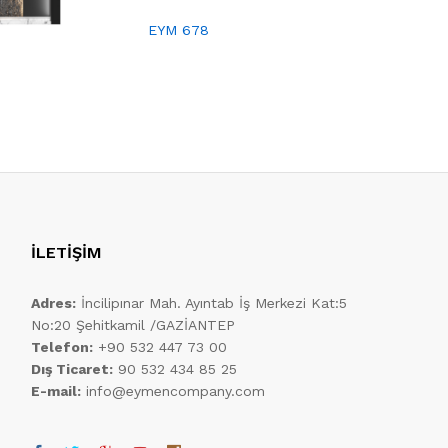
EYM 678
EYM 671
İLETİŞİM
Adres:
İncilipınar Mah. Ayıntab İş Merkezi Kat:5
No:20 Şehitkamil /GAZİANTEP
Telefon:
+90 532 447 73 00
Dış Ticaret:
90 532 434 85 25
E-mail:
info@eymencompany.com