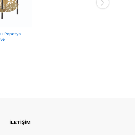
ü Papatya
hve
İLETİŞİM