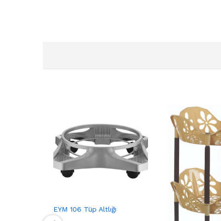
EYM 106 Tüp Altlığı