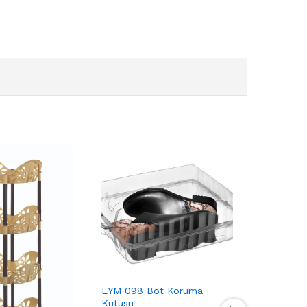
EYM 098 Bot Koruma
EYM 099 
Kutusu
Koruma K