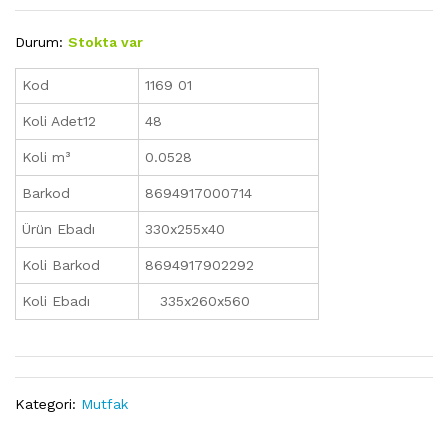
Durum:
Stokta var
Kod
1169 01
Koli Adet12
48
Koli m³
0.0528
Barkod
8694917000714
Ürün Ebadı
330x255x40
Koli Barkod
8694917902292
Koli Ebadı
335x260x560
Kategori:
Mutfak