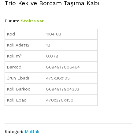
Trio Kek ve Borcam Taşıma Kabı
Durum:
Stokta var
Kod
1104 03
Koli Adet12
12
Koli m³
0.078
Barkod
8694917006464
Ürün Ebadı
475x36x105
Koli Barkod
8694917904333
Koli Ebadı
470x370x450
Kategori:
Mutfak