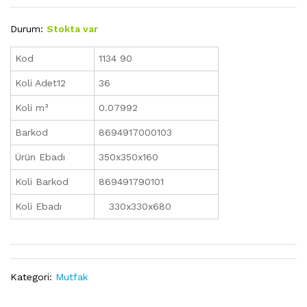
Durum:
Stokta var
Kod
1134 90
Koli Adet12
36
Koli m³
0.07992
Barkod
8694917000103
Ürün Ebadı
350x350x160
Koli Barkod
869491790101
Koli Ebadı
330x330x680
Kategori:
Mutfak