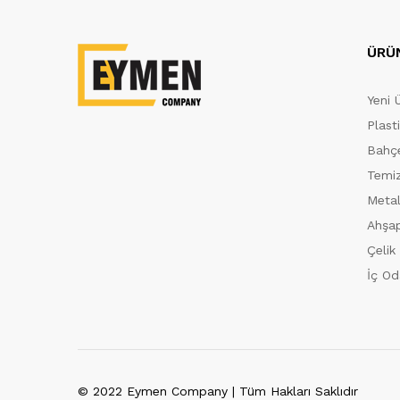
ÜRÜ
Yeni 
Plast
Bahçe
Temiz
Metal
Ahşap
Çelik
İç Od
© 2022 Eymen Company | Tüm Hakları Saklıdır