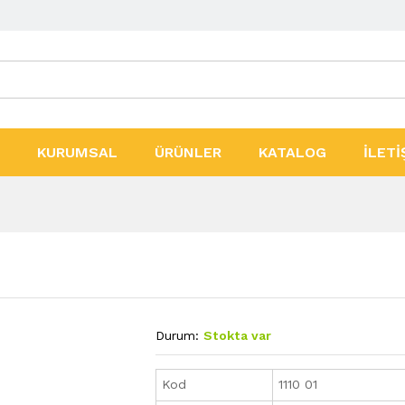
ler
KURUMSAL
ÜRÜNLER
KATALOG
İLETİ
Durum:
Stokta var
Kod
1110 01