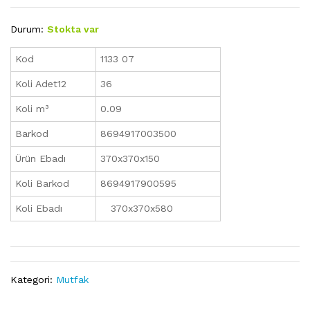
Durum:
Stokta var
Kod
1133 07
Koli Adet12
36
Koli m³
0.09
Barkod
8694917003500
Ürün Ebadı
370x370x150
Koli Barkod
8694917900595
Koli Ebadı
370x370x580
Kategori:
Mutfak