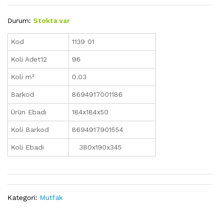
Durum:
Stokta var
Kod
1139 01
Koli Adet12
96
Koli m³
0.03
Barkod
8694917001186
Ürün Ebadı
184x184x50
Koli Barkod
8694917901554
Koli Ebadı
380x190x345
Kategori:
Mutfak