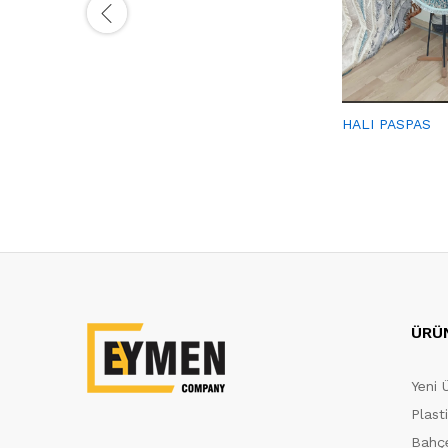
HALI PASPAS
ÜRÜ
Yeni 
Plast
Bahçe