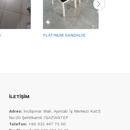
FLORYA 
TAKIMI
S
PLATINUM SANDALYE
İLETİŞİM
Adres:
İncilipınar Mah. Ayıntab İş Merkezi Kat:5
No:20 Şehitkamil /GAZİANTEP
Telefon:
+90 532 447 73 00