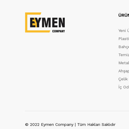
ÜRÜ
Yeni 
Plast
Bahçe
Temiz
Metal
Ahşap
Çelik
İç Od
© 2022 Eymen Company | Tüm Hakları Saklıdır