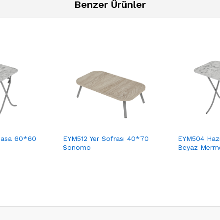
Benzer Ürünler
Masa 60*60
EYM512 Yer Sofrası 40*70
EYM504 Haz
Sonomo
Beyaz Merm