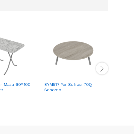
EYM521 Te
ır Masa 60*100
EYM517 Yer Sofrası 70Q
Borulu
er
Sonomo