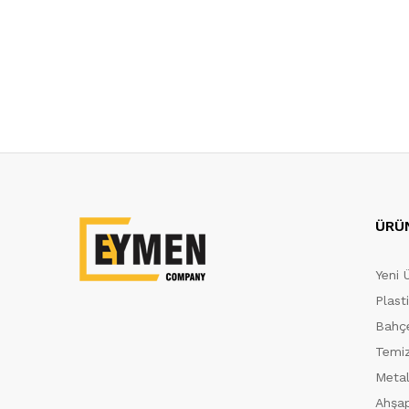
ÜRÜ
Yeni 
Plast
Bahçe
Temiz
Metal
Ahşap