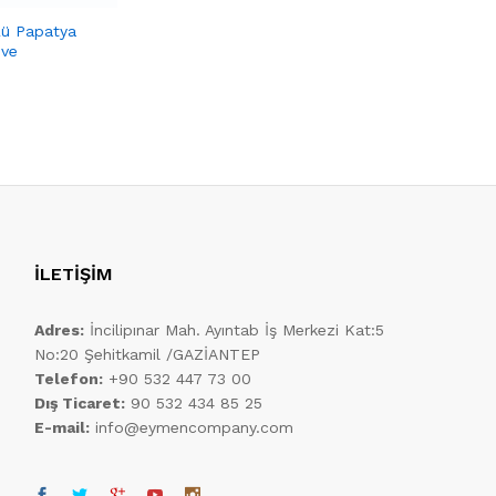
ü Papatya
EYM 083 
hve
Kahvereng
İLETİŞİM
Adres:
İncilipınar Mah. Ayıntab İş Merkezi Kat:5
No:20 Şehitkamil /GAZİANTEP
Telefon:
+90 532 447 73 00
Dış Ticaret:
90 532 434 85 25
E-mail:
info@eymencompany.com